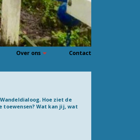
Over ons
Contact
 Wandeldialoog. Hoe ziet de
ze toewensen? Wat kan jij, wat