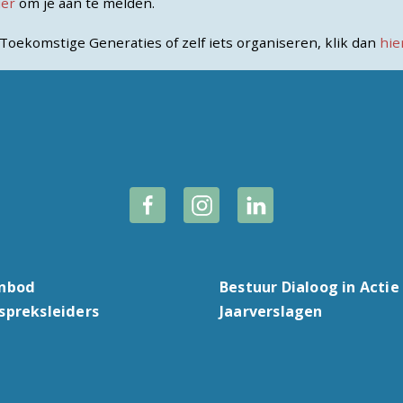
ier
om je aan te melden.
Toekomstige Generaties of zelf iets organiseren, klik dan
hie
nbod
Bestuur Dialoog in Actie
spreksleiders
Jaarverslagen