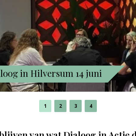
loog in Hilversum 14 juni
1
2
3
4
blijven van wat Dialoog in Actie 